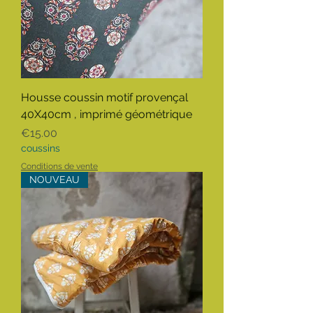
Housse coussin motif provençal
40X40cm , imprimé géométrique
Price
€15.00
coussins
Conditions de vente
NOUVEAU