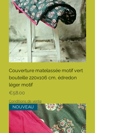
Couverture matelassée motif vert
bouteille 220x106 cm, édredon
léger motif
Price
€58.00
Conditions de vente
NOUVEAU