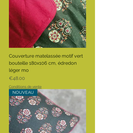
Couverture matelassée motif vert
bouteille 180x106 cm, édredon
léger mo
Price
€48.00
Conditions de vente
NOUVEAU