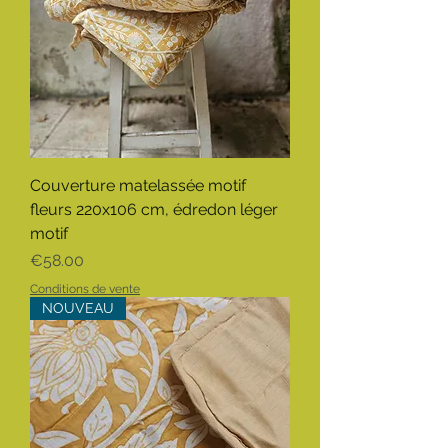
Couverture matelassée motif
fleurs 220x106 cm, édredon léger
motif
Price
€58.00
Conditions de vente
NOUVEAU