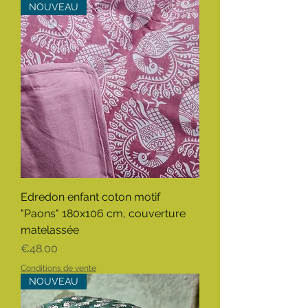
NOUVEAU
Edredon enfant coton motif
"Paons" 180x106 cm, couverture
matelassée
Price
€48.00
Conditions de vente
NOUVEAU