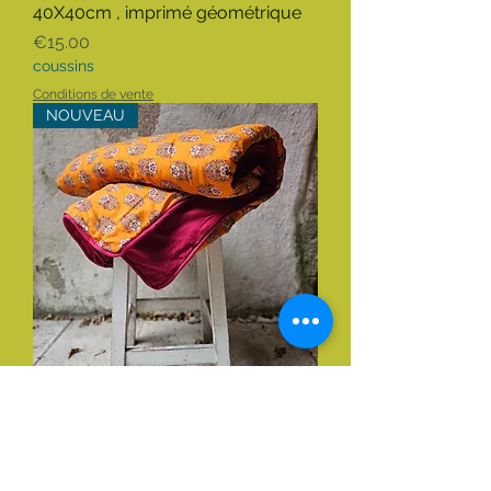
40X40cm , imprimé géométrique
Price
€15.00
coussins
Conditions de vente
NOUVEAU
Couverture matelassée motif
fleurs 220x106 cm, édredon léger
motif