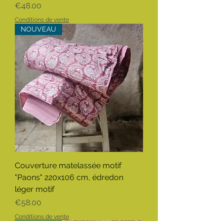
Price
€48.00
Conditions de vente
NOUVEAU
Couverture matelassée motif
"Paons" 220x106 cm, édredon
léger motif
Price
€58.00
Conditions de vente