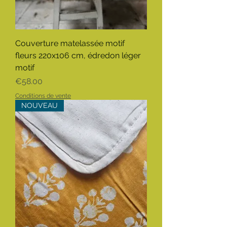
Couverture matelassée motif
fleurs 220x106 cm, édredon léger
motif
Price
€58.00
Conditions de vente
NOUVEAU