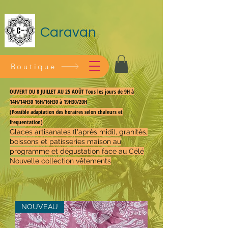
Caravan
Boutique
OUVERT DU 8 JUILLET AU 25 AOÛT Tous les jours de 9H à
14H/14H30 16H/16H30 à 19H30/20H
(Possible adaptation des horaires selon chaleurs et
frequentation)
Glaces artisanales (l'après midi), granités,
boissons et patisseries maison au
programme et dégustation face au Célé
Nouvelle collection vêtements
NOUVEAU