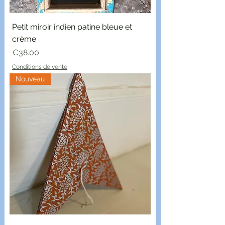
Petit miroir indien patine bleue et
crème
Price
€38.00
Conditions de vente
Nouveau