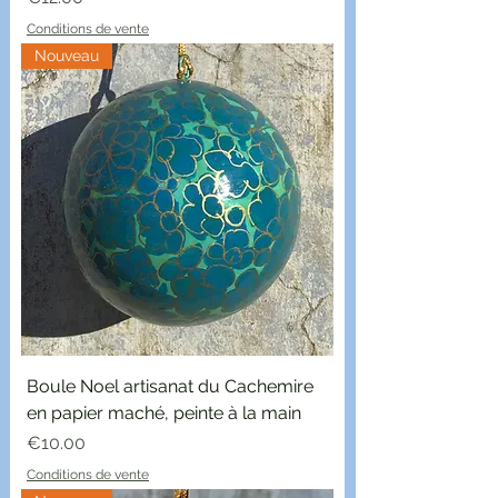
Conditions de vente
Nouveau
Boule Noel artisanat du Cachemire
en papier maché, peinte à la main
Price
€10.00
Conditions de vente