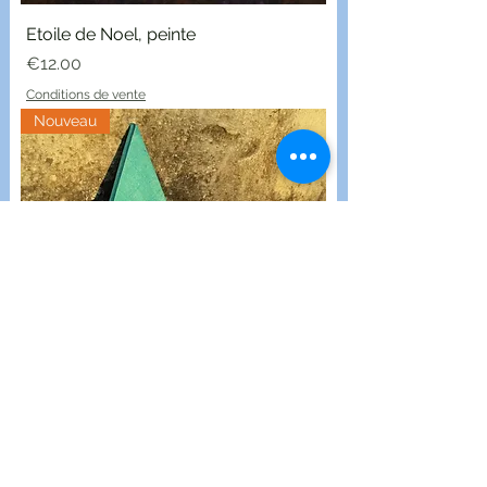
Etoile de Noel, peinte
Price
€12.00
Conditions de vente
Nouveau
Etoile de Noel, artisanat du
Cachemire en carton, peinte à la