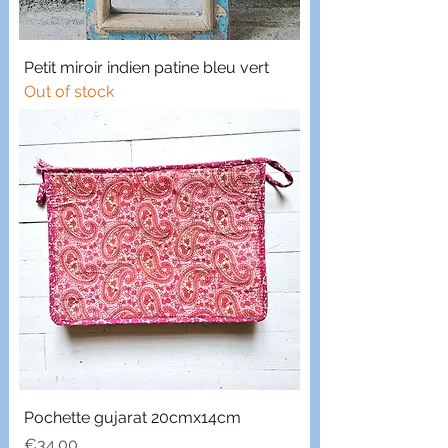
Petit miroir indien patine bleu vert
Out of stock
Pochette gujarat 20cmx14cm
Price
€34.00