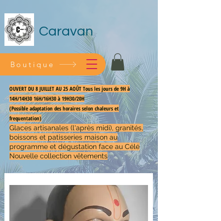
Caravan
Boutique
OUVERT DU 8 JUILLET AU 25 AOÛT Tous les jours de 9H à
14H/14H30 16H/16H30 à 19H30/20H
(Possible adaptation des horaires selon chaleurs et
frequentation)
Glaces artisanales (l'après midi), granités,
boissons et patisseries maison au
programme et dégustation face au Célé
Nouvelle collection vêtements