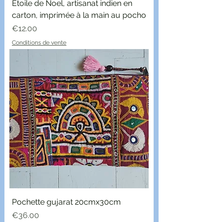
Etoile de Noel, artisanat indien en
carton, imprimée à la main au pocho
Price
€12.00
Conditions de vente
Pochette gujarat 20cmx30cm
Price
€36.00