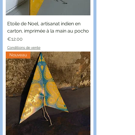
Etoile de Noel, artisanat indien en
carton, imprimée à la main au pocho
Price
€12.00
Conditions de vente
Nouveau