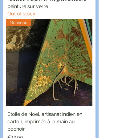
peinture sur verre
Out of stock
Nouveau
Etoile de Noel, artisanat indien en
carton, imprimée à la main au
pochoir
Price
€12.00