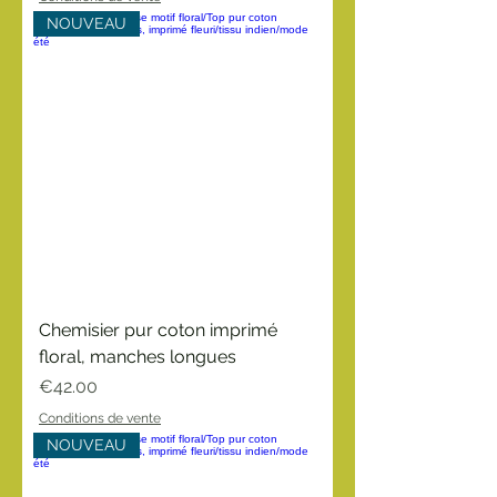
NOUVEAU
Chemisier pur coton imprimé
floral, manches longues
Price
€42.00
Conditions de vente
NOUVEAU