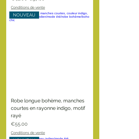
Conditions de vente
NOUVEAU
Robe longue bohème, manches
courtes en rayonne indigo, motif
rayé
Price
€55.00
Conditions de vente