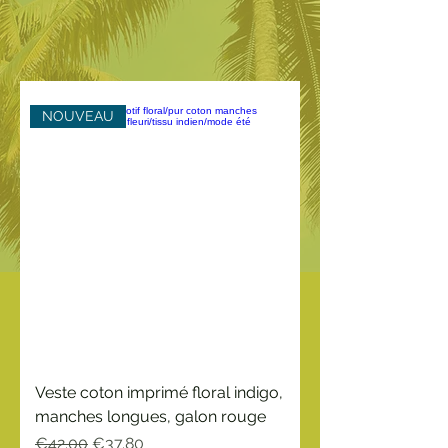
NOUVEAU
Veste coton imprimé floral indigo,
manches longues, galon rouge
Regular Price
Sale Price
€42.00
€37.80