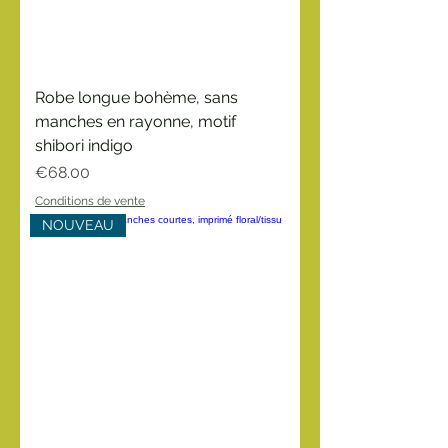
Robe longue bohème, sans
manches en rayonne, motif
shibori indigo
Price
€68.00
Conditions de vente
NOUVEAU