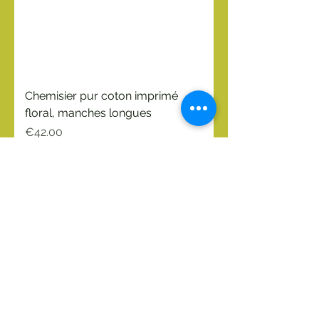
Chemisier pur coton imprimé
floral, manches longues
Price
€42.00
Conditions de vente
NOUVEAU