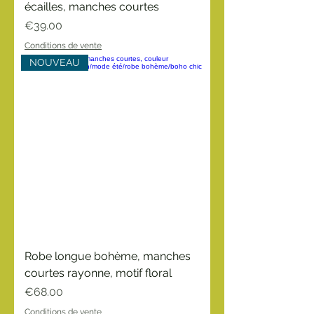
écailles, manches courtes
Price
€39.00
Conditions de vente
NOUVEAU
Robe longue bohème, manches
courtes rayonne, motif floral
Price
€68.00
Conditions de vente