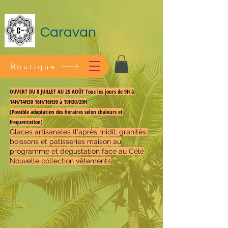
Caravan
Boutique
OUVERT DU 8 JUILLET AU 25 AOÛT Tous les jours de 9H à
14H/14H30 16H/16H30 à 19H30/20H
(Possible adaptation des horaires selon chaleurs et
frequentation)
Glaces artisanales (l'après midi), granités,
boissons et patisseries maison au
programme et dégustation face au Célé
Nouvelle collection vêtements