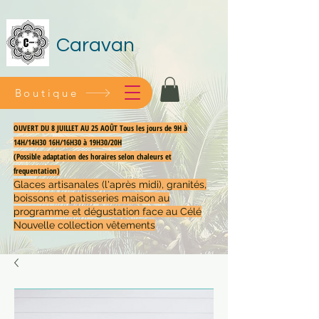
Caravan
Boutique
OUVERT DU 8 JUILLET AU 25 AOÛT Tous les jours de 9H à
14H/14H30 16H/16H30 à 19H30/20H
(Possible adaptation des horaires selon chaleurs et
frequentation)
Glaces artisanales (l'après midi), granités,
boissons et patisseries maison au
programme et dégustation face au Célé
Nouvelle collection vêtements