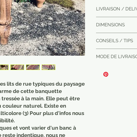
LIVRAISON / DEL
Merci de choisir l'o
DIMENSIONS
en point relais.
Please choose the h
120 x 40 x 45 cm
in relay point.
CONSEILS / TIPS
Nos bancs peuvent 
MODE DE LIVRAIS
sans être rentrés. m
Our benches can s
without being taken 
winter.
ces lits de rue typiques du paysage
arme de cette banquette
tressée à la main. Elle peut être
 couleur naturel. Existe en
ticolore (3) Pour plus d'infos nous
bilité.
ques et vont varier d'un banc à
e reste indentique. nous ne