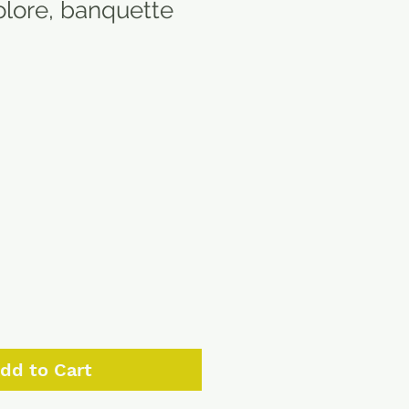
olore, banquette
dd to Cart