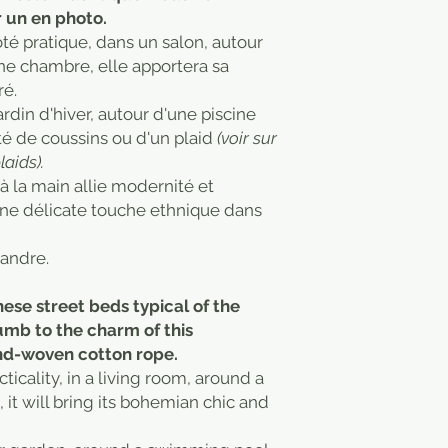
 un en photo.
té pratique, dans un salon, autour
ne chambre, elle apportera sa
ré.
ardin d'hiver, autour d'une piscine
é de coussins ou d'un plaid
(voir sur
laids).
à la main allie modernité et
 une délicate touche ethnique dans
sandre.
hese street beds typical of the
mb to the charm of this
nd-woven cotton rope.
acticality, in a living room, around a
 it will bring its bohemian chic and