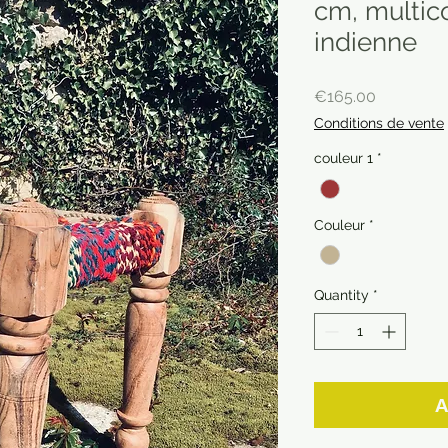
cm, multic
indienne
Price
€165.00
Conditions de vente
couleur 1
*
Couleur
*
Quantity
*
A