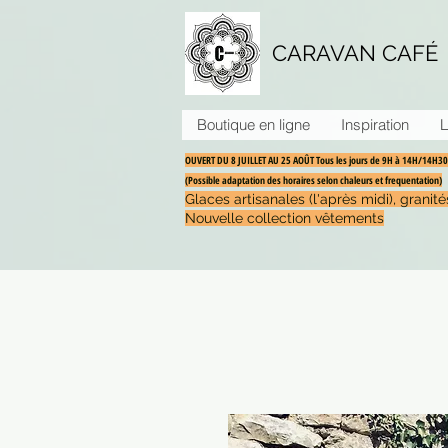
CARAVAN CAFÉ
Boutique en ligne
Inspiration
L
OUVERT DU 8 JUILLET AU 25 AOÛT Tous les jours de 9H à 14H/14H
(Possible adaptation des horaires selon chaleurs et frequentation)
Glaces artisanales (l'après midi), grani
Nouvelle collection vêtements