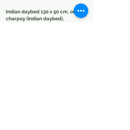
Indian daybed 130 x 50 cm, or
charpoy (indian daybed),
contemporary design, natural
colour, in hand-woven cotton rope
according to Indian tradition.
Unscrewable feet for easy and
cheaper transport: Choose the
“Small parcel” delivery option
The legs in Indian rosewood
(sheesham) can be unscrewed.
They are reinforced by a metal
structure.
Ideal for a terrace or a winter
garden.
Possibility to make a relaxation
area, a summer lounge around a
swimming pool or a reading corner
with cushions or a plaid
(see on our