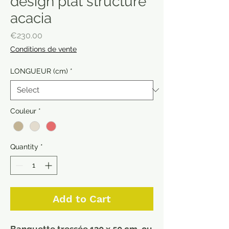
design plat structure
acacia
Price
€230.00
Conditions de vente
LONGUEUR (cm)
*
Couleur
*
Quantity
*
Add to Cart
Banquette tressée 130 x 50 cm, ou