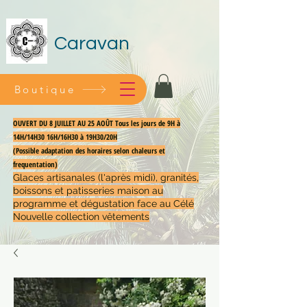
Caravan
Boutique
OUVERT DU 8 JUILLET AU 25 AOÛT Tous les jours de 9H à
14H/14H30 16H/16H30 à 19H30/20H
(Possible adaptation des horaires selon chaleurs et
frequentation)
Glaces artisanales (l'après midi), granités,
boissons et patisseries maison au
programme et dégustation face au Célé
Nouvelle collection vêtements