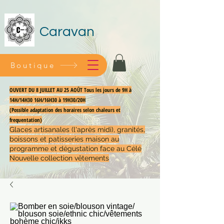
Caravan
Boutique
OUVERT DU 8 JUILLET AU 25 AOÛT Tous les jours de 9H à
14H/14H30 16H/16H30 à 19H30/20H
(Possible adaptation des horaires selon chaleurs et
frequentation)
Glaces artisanales (l'après midi), granités,
boissons et patisseries maison au
programme et dégustation face au Célé
Nouvelle collection vêtements