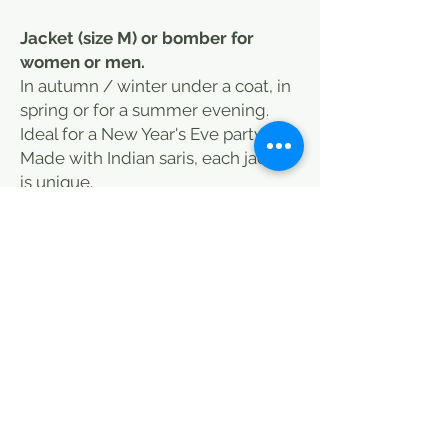
Jacket (size M) or bomber for
women or men.
In autumn / winter under a coat, in
spring or for a summer evening.
Ideal for a New Year's Eve party.
Made with Indian saris, each jacket
is unique.
Excellent quality of finishing,
controlled and made by us.
Cotton lining. 2 side pockets.
Visible on Pinterest. Bohemian chic.
Floral pattern.
Different patterns and sizes.
You can find this kind of bombers
IKKS/emoi-emoi/jamini/en fil
d'indienne.