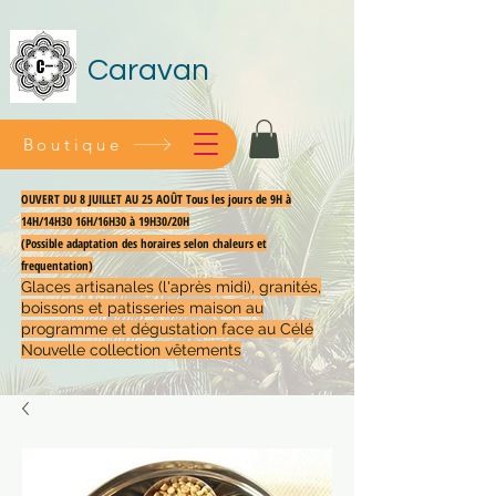
Caravan
Boutique
OUVERT DU 8 JUILLET AU 25 AOÛT Tous les jours de 9H à
14H/14H30 16H/16H30 à 19H30/20H
(Possible adaptation des horaires selon chaleurs et
frequentation)
Glaces artisanales (l'après midi), granités,
boissons et patisseries maison au
programme et dégustation face au Célé
Nouvelle collection vêtements