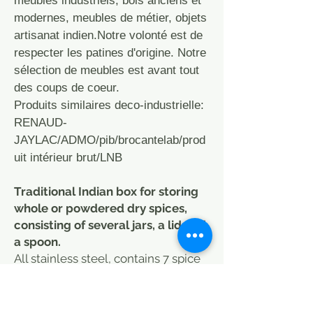
meubles industriels, bois anciens et
modernes, meubles de métier, objets
artisanat indien.Notre volonté est de
respecter les patines d'origine. Notre
sélection de meubles est avant tout
des coups de coeur.
Produits similaires deco-industrielle:
RENAUD-
JAYLAC/ADMO/pib/brocantelab/prod
uit intérieur brut/LNB
Traditional Indian box for storing
whole or powdered dry spices,
consisting of several jars, a lid and
a spoon.
All stainless steel, contains 7 spice
jars with 1 spoon. Good quality.
(sold without spices)