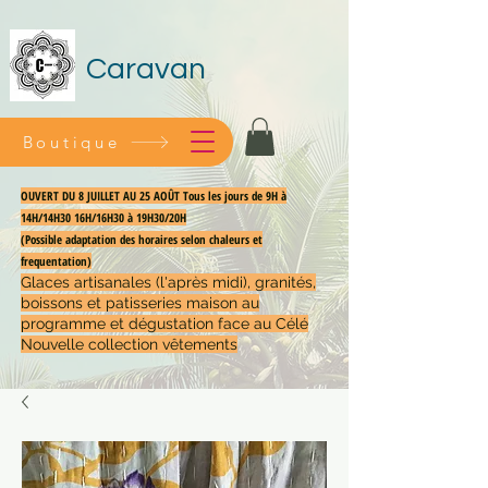
Caravan
Boutique
OUVERT DU 8 JUILLET AU 25 AOÛT Tous les jours de 9H à
14H/14H30 16H/16H30 à 19H30/20H
(Possible adaptation des horaires selon chaleurs et
frequentation)
Glaces artisanales (l'après midi), granités,
boissons et patisseries maison au
programme et dégustation face au Célé
Nouvelle collection vêtements