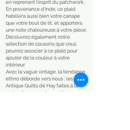
en reprenant l'esprit du patchwork.
En provenance d'Inde, ce plaid
habillera aussi bien votre canapé
que votre bout de lit, et apportera
une note chaleureuse à votre pièce.
Découvrez également notre
sélection de coussins que vous
pourrez associer à ce plaid pour
ajouter de la couleur à votre
intérieur.
Avec la vague vintage, la tendance
ethno déborde vers nous : les
Antique Quilts de Hay faites à la
main, chacune est une pièce
unique ! Tout aussi individuelle que
la couverture elle-même est aussi
son utilisation : comme couette,
couvre-lit, couverture de jour ou
tapisserie murale, l'imagination est