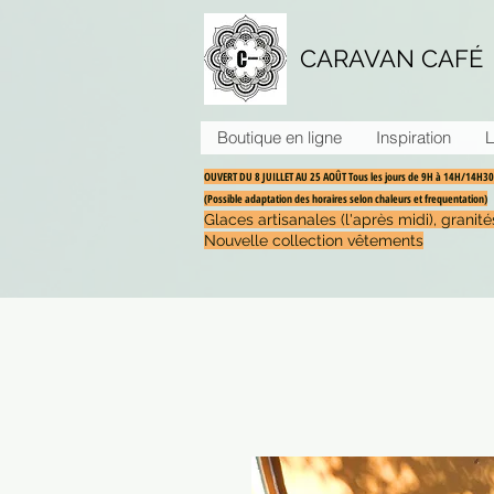
CARAVAN CAFÉ
Boutique en ligne
Inspiration
L
OUVERT DU 8 JUILLET AU 25 AOÛT Tous les jours de 9H à 14H/14H
(Possible adaptation des horaires selon chaleurs et frequentation)
Glaces artisanales (l'après midi), grani
Nouvelle collection vêtements