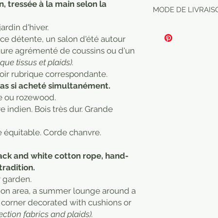
contacter au 06 63 
Noir et blanc. Exist
, tressée à la main selon la
Our charpoy beds 
MODE DE LIVRAIS
Example of deliver
assortiments: nature
outside without bein
- Departments near 
rouge, multicolore.
ardin d'hiver.
during winter.
- South West (Bord
Black and white. Ava
ace détente, un salon d'été autour
this route) : 70 euro
combinations: natur
cture agrémenté de coussins ou d'un
- Montpellier, Dord
red, multicoloured.
ique tissus et plaids).
euros
Voir rubrique correspondante.
Delivery possible in
las si acheté simultanément.
at 06 63 80 72 60 f
re ou rozewood.
e indien. Bois très dur. Grande
équitable. Corde chanvre.
lack and white cotton rope, hand-
radition.
r garden.
ation area, a summer lounge around a
corner decorated with cushions or
ection fabrics and plaids).