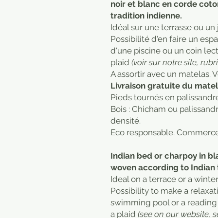
noir et blanc en corde coton
tradition indienne.
Idéal sur une terrasse ou un j
Possibilité d'en faire un esp
d'une piscine ou un coin le
plaid
(voir sur notre site, rubr
A assortir avec un matelas. 
Livraison gratuite du mate
Pieds tournés en palissand
Bois : Chicham ou palissandr
densité.
Eco responsable. Commerce 
Indian bed or charpoy in b
woven according to Indian t
Ideal on a terrace or a winte
Possibility to make a relax
swimming pool or a reading 
a plaid
(see on our website, s