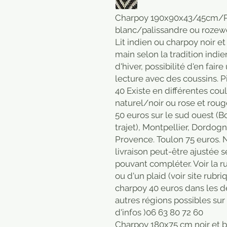
Charpoy 190x90x43/45cm/Pa
blanc/palissandre ou rozew
Lit indien ou charpoy noir et
main selon la tradition indie
d'hiver, possibilité d'en fai
lecture avec des coussins. P
40 Existe en différentes coul
naturel/noir ou rose et roug
50 euros sur le sud ouest (B
trajet), Montpellier, Dordogn
Provence. Toulon 75 euros. 
livraison peut-être ajustée 
pouvant compléter. Voir la r
ou d'un plaid (voir site rubri
charpoy 40 euros dans les d
autres régions possibles sur
d'infos )06 63 80 72 60
Charpoy 180x75 cm noir et b