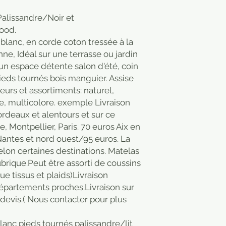
lissandre/Noir et
ood.
 blanc, en corde coton tressée à la
nne, Idéal sur une terrasse ou jardin
re un espace détente salon d'été, coin
ieds tournés bois manguier. Assise
eurs et assortiments: naturel,
e, multicolore. exemple Livraison
ordeaux et alentours et sur ce
e, Montpellier, Paris. 70 euros Aix en
Nantes et nord ouest/95 euros. La
selon certaines destinations. Matelas
ubrique.Peut être assorti de coussins
que tissus et plaids)Livraison
épartements proches.Livraison sur
 devis.( Nous contacter pour plus
lanc pieds tournés palissandre/lit