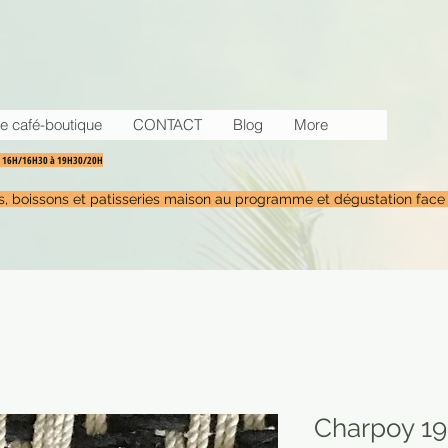
e café-boutique
CONTACT
Blog
More
30 16H/16H30 à 19H30/20H
tés, boissons et patisseries maison au programme et dégustation face
Charpoy 19