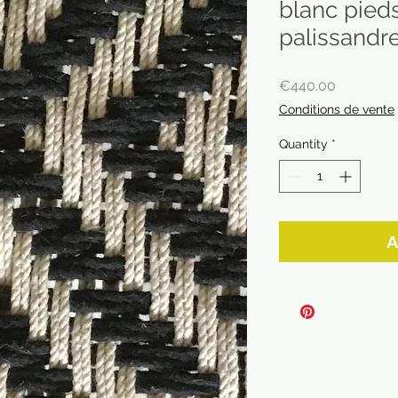
blanc pied
palissandre
Price
€440.00
Conditions de vente
Quantity
*
A