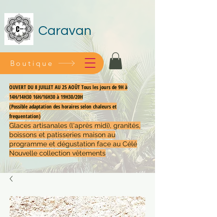
Caravan
Boutique
OUVERT DU 8 JUILLET AU 25 AOÛT Tous les jours de 9H à
14H/14H30 16H/16H30 à 19H30/20H
(Possible adaptation des horaires selon chaleurs et
frequentation)
Glaces artisanales (l'après midi), granités,
boissons et patisseries maison au
programme et dégustation face au Célé
Nouvelle collection vêtements