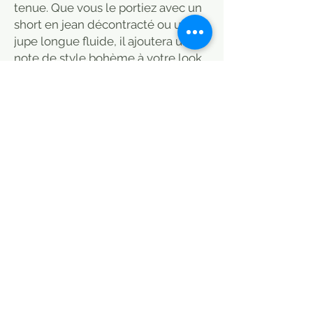
tenue. Que vous le portiez avec un
short en jean décontracté ou une
jupe longue fluide, il ajoutera une
note de style bohème à votre look
estival.
Ce chemisier fleuri en coton, avec
son imprimé indien unique, est le
choix parfait pour celles qui
recherchent une pièce légère et
polyvalente, adaptée à toutes les
occasions estivales.
4 tailles sur demande
S`abonner maintenant