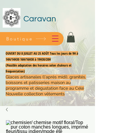
Caravan
Boutique
OUVERT DU 8 JUILLET AU 25 AOÛT Tous les jours de 9H à
14H/14H30 16H/16H30 à 19H30/20H
(Possible adaptation des horaires selon chaleurs et
frequentation)
Glaces artisanales (l'après midi), granités,
boissons et patisseries maison au
programme et dégustation face au Célé
Nouvelle collection vêtements