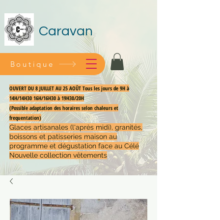
Caravan
Boutique
OUVERT DU 8 JUILLET AU 25 AOÛT Tous les jours de 9H à
14H/14H30 16H/16H30 à 19H30/20H
(Possible adaptation des horaires selon chaleurs et
frequentation)
Glaces artisanales (l'après midi), granités,
boissons et patisseries maison au
programme et dégustation face au Célé
Nouvelle collection vêtements