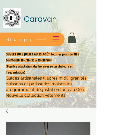
Caravan
Boutique
OUVERT DU 8 JUILLET AU 25 AOÛT Tous les jours de 9H à
14H/14H30 16H/16H30 à 19H30/20H
(Possible adaptation des horaires selon chaleurs et
frequentation)
Glaces artisanales (l'après midi), granités,
boissons et patisseries maison au
programme et dégustation face au Célé
Nouvelle collection vêtements