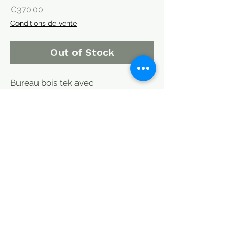
Price
€370.00
Conditions de vente
Out of Stock
Bureau bois tek avec
2 tiroirs.121X76X75CM
Meuble indien.
Livrable sur Paris, Bordeaux,
Arcachon, Toulon, Aix en Provence,
Montpellier, Albi et Aveyron. 50 à 80
euros. Partout en France sur devis.
MODE DE LIVRAISON / CHOISIR
MEUBLES