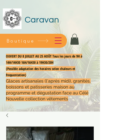
Caravan
Boutique
OUVERT DU 8 JUILLET AU 25 AOÛT Tous les jours de 9H à
14H/14H30 16H/16H30 à 19H30/20H
(Possible adaptation des horaires selon chaleurs et
frequentation)
Glaces artisanales (l'après midi), granités,
boissons et patisseries maison au
programme et dégustation face au Célé
Nouvelle collection vêtements