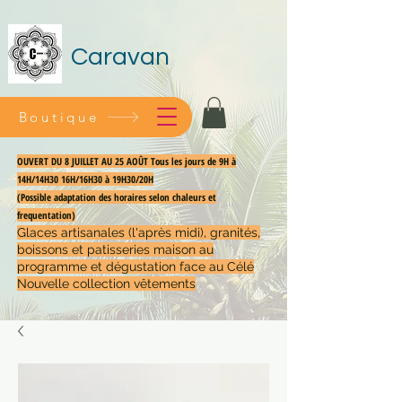
Caravan
Boutique
OUVERT DU 8 JUILLET AU 25 AOÛT Tous les jours de 9H à
14H/14H30 16H/16H30 à 19H30/20H
(Possible adaptation des horaires selon chaleurs et
frequentation)
Glaces artisanales (l'après midi), granités,
boissons et patisseries maison au
programme et dégustation face au Célé
Nouvelle collection vêtements