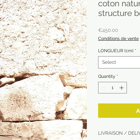
coton natur
structure b
Price
€450.00
Conditions de vente
LONGUEUR (cm)
*
Select
Quantity
*
A
LIVRAISON / DEL