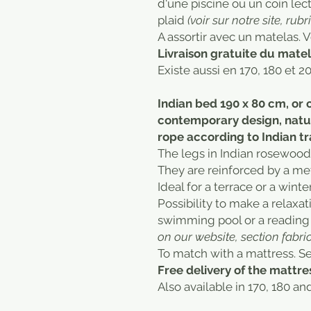
d'une piscine ou un coin le
plaid
(voir sur notre site, rubr
A assortir avec un matelas. 
Livraison gratuite du mate
Existe aussi en 170, 180 et 20
Indian bed 190 x 80 cm, or 
contemporary design, natur
rope according to Indian tr
The legs in Indian rosewoo
They are reinforced by a met
Ideal for a terrace or a wint
Possibility to make a relax
swimming pool or a reading 
on our website, section fabric
To match with a mattress. S
Free delivery of the mattre
Also available in 170, 180 an