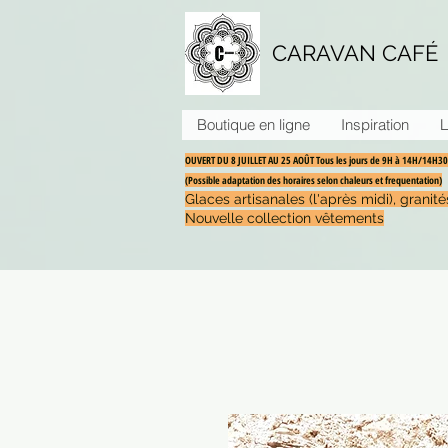
CARAVAN CAFÉ
Boutique en ligne
Inspiration
L
OUVERT DU 8 JUILLET AU 25 AOÛT Tous les jours de 9H à 14H/14H
(Possible adaptation des horaires selon chaleurs et frequentation)
Glaces artisanales (l'après midi), grani
Nouvelle collection vêtements