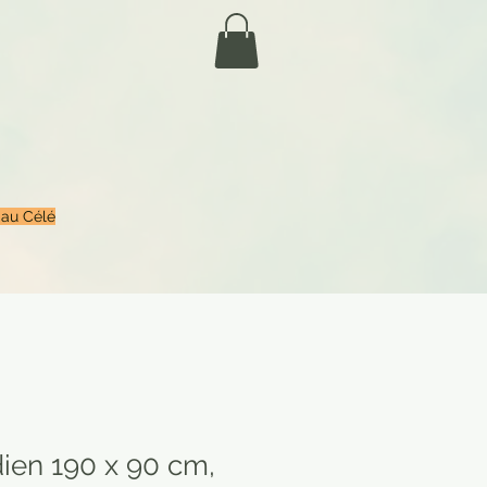
 au Célé
ien 190 x 90 cm,