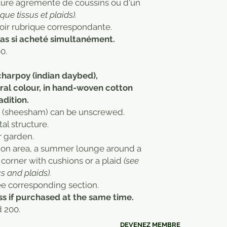
cture agrémenté de coussins ou d'un
ique tissus et plaids).
Voir rubrique correspondante.
las si acheté simultanément.
0.
charpoy (indian daybed),
al colour, in hand-woven cotton
adition.
d (sheesham) can be unscrewed.
al structure.
er garden.
ation area, a summer lounge around a
corner with cushions or a plaid
(see
s and plaids).
ee corresponding section.
ss if purchased at the same time.
d 200.
DEVENEZ MEMBRE