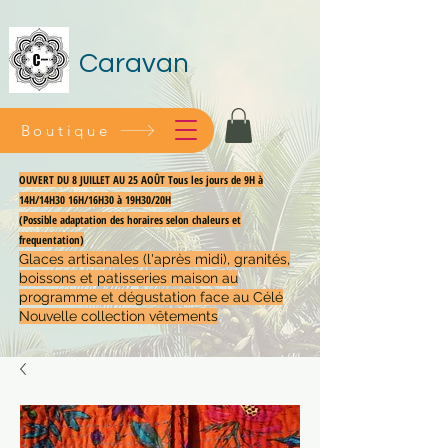
Caravan
Boutique
OUVERT DU 8 JUILLET AU 25 AOÛT Tous les jours de 9H à
14H/14H30 16H/16H30 à 19H30/20H
(Possible adaptation des horaires selon chaleurs et
frequentation)
Glaces artisanales (l'après midi), granités,
boissons et patisseries maison au
programme et dégustation face au Célé
Nouvelle collection vêtements