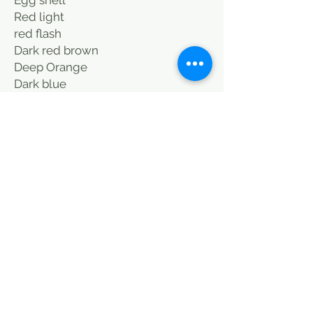
Red light
red flash
Dark red brown
Deep Orange
Dark blue
Blue light
Yellow
Turquoise
blue turquoise
Raspberry
Indian pink
Dark grey
light grey
Black
Thank you for contacting me for
color. Possibility of matching the
cushions in 40X40 cm. Either add 20
euros. Delivery included.