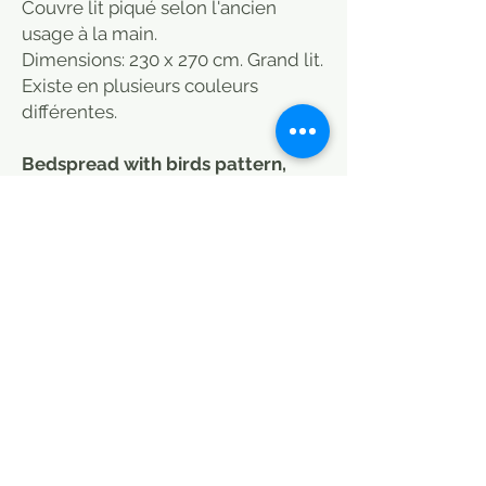
Couvre lit piqué selon l'ancien
usage à la main.
Dimensions: 230 x 270 cm. Grand lit.
Existe en plusieurs couleurs
différentes.
Bedspread with birds pattern,
pink.
Bed cover quilted in the old
fashioned way by hand.
Dimensions: 230 x 270 cm. Double
bed.
Available in several different
colours.
Cover bed vintage.
Style boho, Plaids, couvre lit, jeté
de lit, boutis produits similaires
chez/le monde sauvage/Le coin
des voisins/La Maison Générale/St