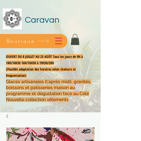
Caravan
Boutique
OUVERT DU 8 JUILLET AU 25 AOÛT Tous les jours de 9H à
14H/14H30 16H/16H30 à 19H30/20H
(Possible adaptation des horaires selon chaleurs et
frequentation)
Glaces artisanales (l'après midi), granités,
boissons et patisseries maison au
programme et dégustation face au Célé
Nouvelle collection vêtements