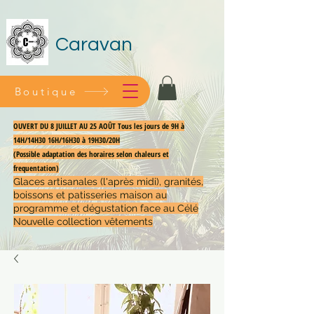
Caravan
Boutique
OUVERT DU 8 JUILLET AU 25 AOÛT Tous les jours de 9H à
14H/14H30 16H/16H30 à 19H30/20H
(Possible adaptation des horaires selon chaleurs et
frequentation)
Glaces artisanales (l'après midi), granités,
boissons et patisseries maison au
programme et dégustation face au Célé
Nouvelle collection vêtements