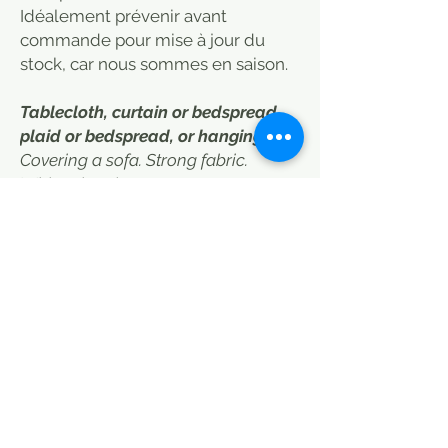
Idéalement prévenir avant
commande pour mise à jour du
stock, car nous sommes en saison.
Tablecloth, curtain or bedspread,
plaid or bedspread, or hanging.
Covering a sofa. Strong fabric.
White triangle pattern
black background.
This 220 x 140 piece of fabric can be
used in many ways: tablecloth,
bedspread for a small bed, end of
bed for a double bed or hanging, it
can be transformed into a curtain.
Indian Batik made by us, by hand.
Cotton close to linen, very thick. Low
transparency.
It is best to inform us before ordering
to update our stock, as we are in