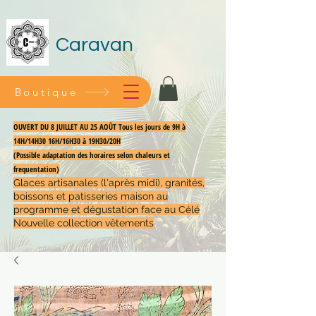
Caravan
Boutique
OUVERT DU 8 JUILLET AU 25 AOÛT Tous les jours de 9H à
14H/14H30 16H/16H30 à 19H30/20H
(Possible adaptation des horaires selon chaleurs et
frequentation)
Glaces artisanales (l'après midi), granités,
boissons et patisseries maison au
programme et dégustation face au Célé
Nouvelle collection vêtements