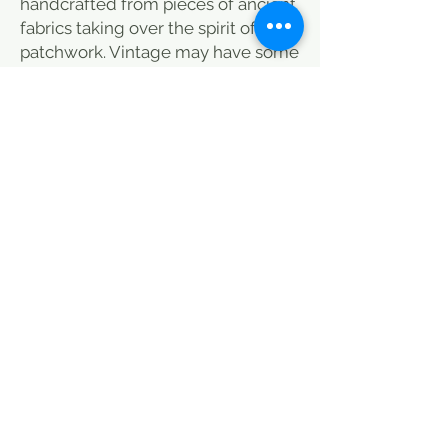
handcrafted from pieces of ancient
fabrics taking over the spirit of
patchwork. Vintage may have some
defects (see photos) and small
spots that do not detract from the
charm of the fabric. From India, this
plaid will dress both your sofa and
your end of bed, and bring a warm
note to your room. Discover also
our selection of cushions that you
can associate with this plaid to add
color to your interior. this plaid is
done in a traditional way, some
sports at the backup (see photos) it
is made by women in remote
villages, they constitute a financial
contribution for the village and
allows a sedentarization of the
latter. It is also a means of