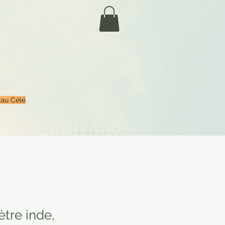
 au Célé
tre inde,