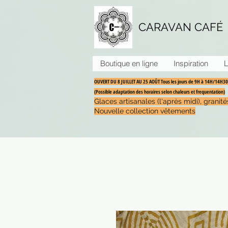
CARAVAN CAFÉ
Boutique en ligne
Inspiration
L
OUVERT DU 8 JUILLET AU 25 AOÛT Tous les jours de 9H à 14H/14H
(Possible adaptation des horaires selon chaleurs et frequentation)
Glaces artisanales (l'après midi), grani
Nouvelle collection vêtements