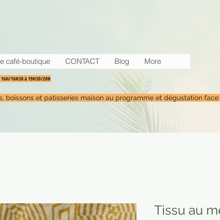
e café-boutique
CONTACT
Blog
More
30 16H/16H30 à 19H30/20H
tés, boissons et patisseries maison au programme et dégustation face
Tissu au mè