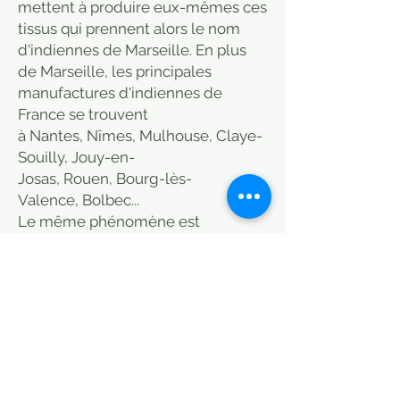
mettent à produire eux-mêmes ces
tissus qui prennent alors le nom
d'indiennes de Marseille. En plus
de Marseille, les principales
manufactures d'indiennes de
France se trouvent
à Nantes, Nîmes, Mulhouse, Claye-
Souilly, Jouy-en-
Josas, Rouen, Bourg-lès-
Valence, Bolbec...
Le même phénomène est
perceptible en Suisse,
où Glaris développe des indiennes
réputées, de même
que Genève ou Neuchâtel.
Style boho, Plaids, couvre lit, jeté
de lit, boutis produits similaires
chez/le monde sauvage/Le coin
des voisins/La Maison Générale/St