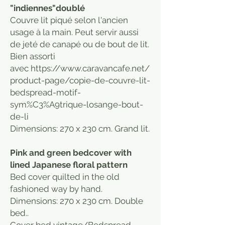
"indiennes"doublé
Couvre lit piqué selon l'ancien
usage à la main. Peut servir aussi
de jeté de canapé ou de bout de lit.
Bien assorti
avec https://www.caravancafe.net/
product-page/copie-de-couvre-lit-
bedspread-motif-
sym%C3%A9trique-losange-bout-
de-li
Dimensions: 270 x 230 cm. Grand lit.
Pink and green bedcover with
lined Japanese floral pattern
Bed cover quilted in the old
fashioned way by hand.
Dimensions: 270 x 230 cm. Double
bed..
Cover bed vintage/Bedspread