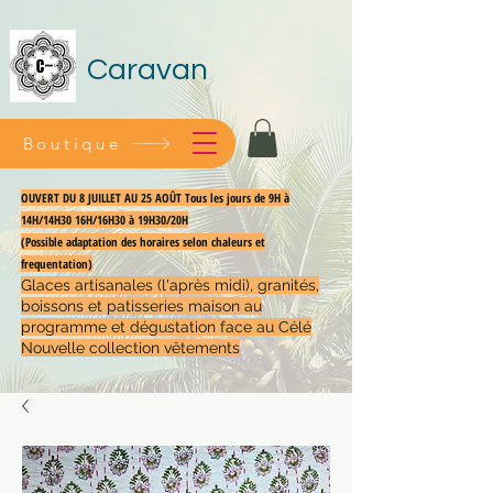
Caravan
Boutique
OUVERT DU 8 JUILLET AU 25 AOÛT Tous les jours de 9H à
14H/14H30 16H/16H30 à 19H30/20H
(Possible adaptation des horaires selon chaleurs et
frequentation)
Glaces artisanales (l'après midi), granités,
boissons et patisseries maison au
programme et dégustation face au Célé
Nouvelle collection vêtements