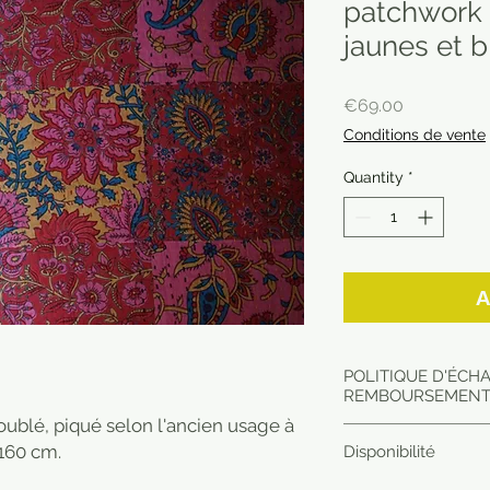
patchwork 
jaunes et b
Price
€69.00
Conditions de vente
Quantity
*
A
POLITIQUE D'ÉCH
REMBOURSEMEN
doublé, piqué selon l'ancien usage à
Article envoyé en 
 160 cm.
Disponibilité
dans le point relai
Pour toute réclamat