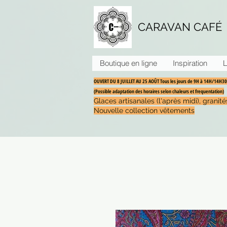
CARAVAN CAFÉ
Boutique en ligne
Inspiration
L
OUVERT DU 8 JUILLET AU 25 AOÛT Tous les jours de 9H à 14H/14H
(Possible adaptation des horaires selon chaleurs et frequentation)
Glaces artisanales (l'après midi), grani
Nouvelle collection vêtements