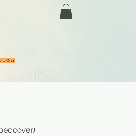
 au Célé
(bedcover)