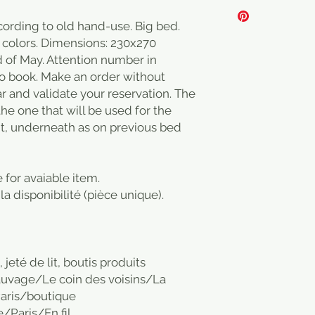
E-shop merci de véri
cording to old hand-use. Big bed.
nt colors. Dimensions: 230x270
d of May. Attention number in
 to book. Make an order without
ar and validate your reservation. The
 the one that will be used for the
it, underneath as on previous bed
 for avaiable item.
a disponibilité (pièce unique).
, jeté de lit, boutis produits
auvage/Le coin des voisins/La
aris/boutique
Paris/En fil