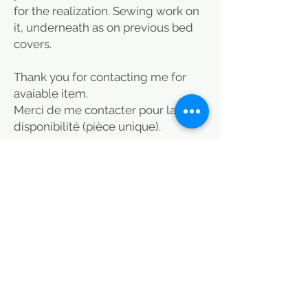
for the realization. Sewing work on
it, underneath as on previous bed
covers.
Thank you for contacting me for
avaiable item.
Merci de me contacter pour la
disponibilité (pièce unique).
Cover bed vintage
Style boho, Plaids, couvre lit, jeté
de lit, boutis produits similaires
chez/le monde sauvage/Le coin
des voisins/La Maison Générale/St
Malo/Paris/boutique
Caravane/Connex/Sensitive/Paris
/En fil
d'indienne/Jamini/Heal's/Oranjad