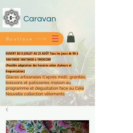
Caravan
Boutique
OUVERT DU 8 JUILLET AU 25 AOÛT Tous les jours de 9H à
14H/14H30 16H/16H30 à 19H30/20H
(Possible adaptation des horaires selon chaleurs et
frequentation)
Glaces artisanales (l'après midi), granités,
boissons et patisseries maison au
programme et dégustation face au Célé
Nouvelle collection vêtements