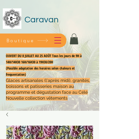
Caravan
Boutique
OUVERT DU 8 JUILLET AU 25 AOÛT Tous les jours de 9H à
14H/14H30 16H/16H30 à 19H30/20H
(Possible adaptation des horaires selon chaleurs et
frequentation)
Glaces artisanales (l'après midi), granités,
boissons et patisseries maison au
programme et dégustation face au Célé
Nouvelle collection vêtements