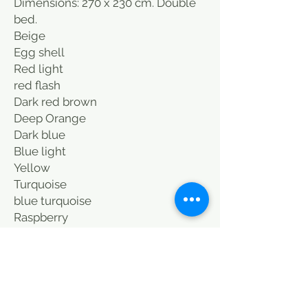
Dimensions: 270 x 230 cm. Double
bed.
Beige
Egg shell
Red light
red flash
Dark red brown
Deep Orange
Dark blue
Blue light
Yellow
Turquoise
blue turquoise
Raspberry
Indian pink
Dark grey
light grey
Black
Cover bed vintage