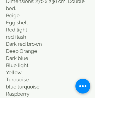
Dimensions: 270 x 230 cm. Double
bed.
Beige
Egg shell
Red light
red flash
Dark red brown
Deep Orange
Dark blue
Blue light
Yellow
Turquoise
blue turquoise
Raspberry
Indian pink
Dark grey
light grey
Black
Cover bed vintage