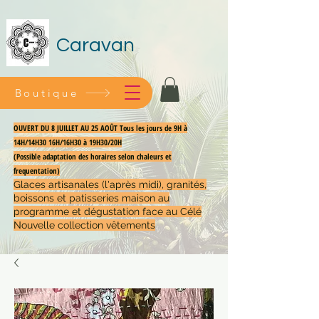
Caravan
Boutique
OUVERT DU 8 JUILLET AU 25 AOÛT Tous les jours de 9H à
14H/14H30 16H/16H30 à 19H30/20H
(Possible adaptation des horaires selon chaleurs et
frequentation)
Glaces artisanales (l'après midi), granités,
boissons et patisseries maison au
programme et dégustation face au Célé
Nouvelle collection vêtements