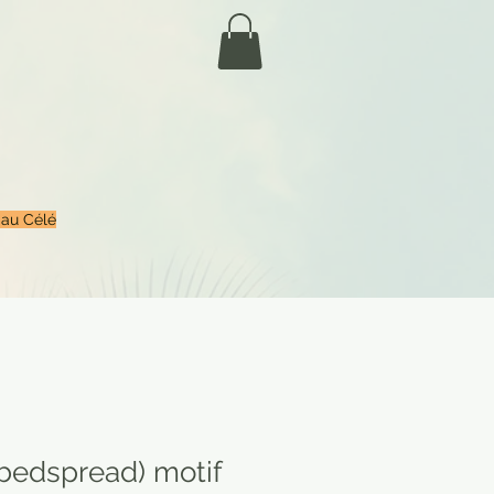
 au Célé
(bedspread) motif