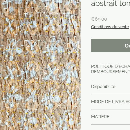
abstrait to
Price
€69.00
Conditions de vente
O
POLITIQUE D'ÉCH
REMBOURSEMEN
Article envoyé en 
Disponibilité
dans le point relai
Pour toute réclamat
E-shop merci de véri
MODE DE LIVRAISO
MATIERE
100 % coton