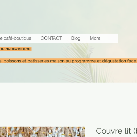
e café-boutique
CONTACT
Blog
More
30 16H/16H30 à 19H30/20H
tés, boissons et patisseries maison au programme et dégustation face
Couvre lit 