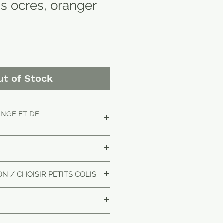
ns ocres, oranger
ut of Stock
ANGE ET DE
T
15 jours maximum en Europe
s le plus proche de chez vous.
ion nous contacter par mail.
fier la disponibilité avant achat.
N / CHOISIR PETITS COLIS