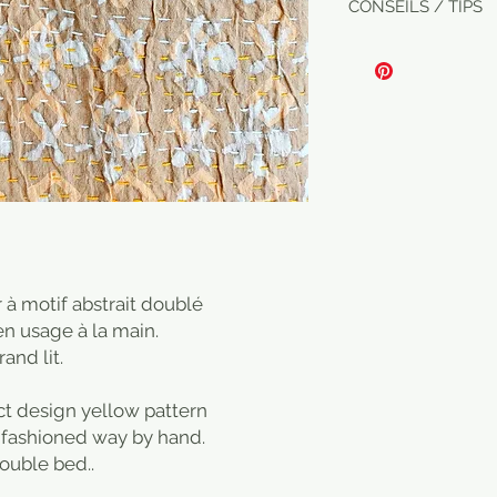
CONSEILS / TIPS
Lavage à la main o
Hand wash or mach
r à motif abstrait doublé
en usage à la main.
and lit.
t design yellow pattern
d fashioned way by hand.
ouble bed..