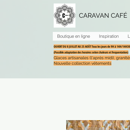
CARAVAN CAFÉ
Boutique en ligne
Inspiration
L
OUVERT DU 8 JUILLET AU 25 AOÛT Tous les jours de 9H à 14H/14H
(Possible adaptation des horaires selon chaleurs et frequentation)
Glaces artisanales (l'après midi), grani
Nouvelle collection vêtements