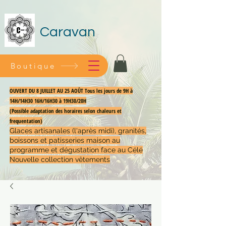
Caravan
Boutique
OUVERT DU 8 JUILLET AU 25 AOÛT Tous les jours de 9H à
14H/14H30 16H/16H30 à 19H30/20H
(Possible adaptation des horaires selon chaleurs et
frequentation)
Glaces artisanales (l'après midi), granités,
boissons et patisseries maison au
programme et dégustation face au Célé
Nouvelle collection vêtements