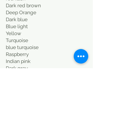
Dark red brown
Deep Orange
Dark blue
Blue light
Yellow
Turquoise
blue turquoise
Raspberry
Indian pink
Dark grey
light grey
Black
Cover bed vintage
Style boho, Plaids, couvre lit, jeté
de lit, boutis produits similaires
chez/le monde sauvage/Le coin
des voisins/La Maison Générale/St
Malo/Paris/boutique