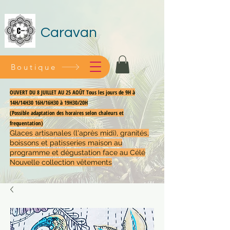
Caravan
Boutique
OUVERT DU 8 JUILLET AU 25 AOÛT Tous les jours de 9H à
14H/14H30 16H/16H30 à 19H30/20H
(Possible adaptation des horaires selon chaleurs et
frequentation)
Glaces artisanales (l'après midi), granités,
boissons et patisseries maison au
programme et dégustation face au Célé
Nouvelle collection vêtements