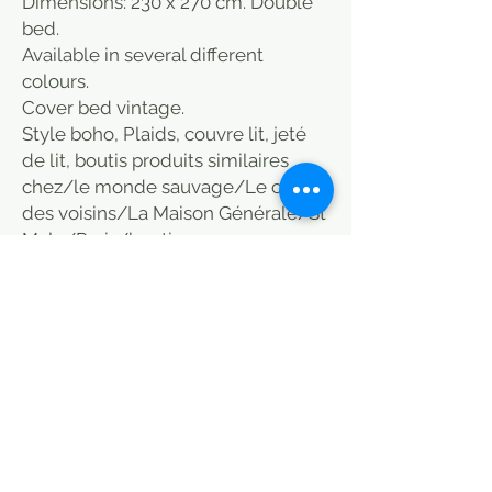
Dimensions: 230 x 270 cm. Double
bed.
Available in several different
colours.
Cover bed vintage.
Style boho, Plaids, couvre lit, jeté
de lit, boutis produits similaires
chez/le monde sauvage/Le coin
des voisins/La Maison Générale/St
Malo/Paris/boutique
Caravane/Connex/Sensitive/Paris
/En fil
d'indienne/Jamini/Heal's/Oranjad
e/Home/Bensimon
POLITIQUE D'ÉCHANGE ET DE
REMBOURSEMENT
Article envoyé en 15 jours maximum en
Disponibilité