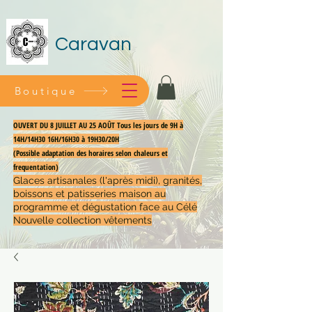
Caravan
Boutique
OUVERT DU 8 JUILLET AU 25 AOÛT Tous les jours de 9H à
14H/14H30 16H/16H30 à 19H30/20H
(Possible adaptation des horaires selon chaleurs et
frequentation)
Glaces artisanales (l'après midi), granités,
boissons et patisseries maison au
programme et dégustation face au Célé
Nouvelle collection vêtements