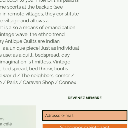
d color to your interior. this plaid is
ome sports at the backup (see
in remote villages, they constitute
the village and allows a
. It is also a means of emancipation
intage wave, the ethno trend
y Antique Quilts are Indian
 a unique piece! Just as individual
its use: as a quilt, bedspread, day
 imagination is limitless. Vintage
s, bedspread, bed throw, boutis
ld world / The neighbors' corner /
o / Paris / Caravan Shop / Connex
DEVENEZ MEMBRE
nes
r célé
S`abonner maintenant