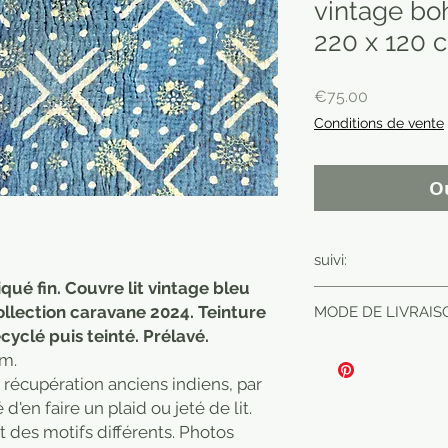
vintage bo
220 x 120 
Price
€75.00
Conditions de vente
O
suivi:
qué fin. Couvre lit vintage bleu
Article non rembo
collection caravane 2024. Teinture
MODE DE LIVRAISO
frais d'envoi et d'
ecyclé puis teinté. Prélavé.
l'acheteur. Article
cm.
with shipping and 
récupération anciens indiens, par
purchaser.
 d'en faire un plaid ou jeté de lit.
 des motifs différents. Photos