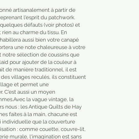
onné artisanalement à partir de
reprenant l'esprit du patchwork.
uelques défauts (voir photos) et
t rien au charme du tissu. En
habillera aussi bien votre canapé
portera une note chaleureuse à votre
 notre sélection de coussins que
laid pour ajouter de la couleur à
ait de manière traditionnel, il est
des villages reculés, ils constituent
village et permet une
r. C'est aussi un moyen
mes.Avec la vague vintage, la
 nous : les Antique Quilts de Hay
es faites à la main, chacune est
i individuelle que la couverture
isation : comme couette, couvre-lit,
erie murale, l'imagination est sans