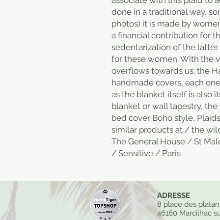
associate with this plaid to ad
done in a traditional way, s
photos) it is made by women 
a financial contribution for 
sedentarization of the latter
for these women. With the v
overflows towards us: the Ha
handmade covers, each one is
as the blanket itself is also 
blanket or wall tapestry, the
bed cover Boho style, Plaid
similar products at / the wi
The General House / St Mal
/ Sensitive / Paris
ADRESSE
8 place des plata
46160 Marcilhac su