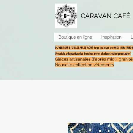
CARAVAN CAFÉ
Boutique en ligne
Inspiration
L
OUVERT DU 8 JUILLET AU 25 AOÛT Tous les jours de 9H à 14H/14H
(Possible adaptation des horaires selon chaleurs et frequentation)
Glaces artisanales (l'après midi), grani
Nouvelle collection vêtements