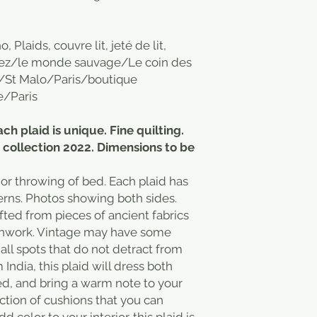
Plaids, couvre lit, jeté de lit,
 chez/le monde sauvage/Le coin des
/St Malo/Paris/boutique
/Paris
ach plaid is unique. Fine quilting.
 collection 2022. Dimensions to be
 or throwing of bed. Each plaid has
erns. Photos showing both sides.
ted from pieces of ancient fabrics
atchwork. Vintage may have some
ll spots that do not detract from
 India, this plaid will dress both
ed, and bring a warm note to your
ction of cushions that you can