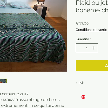
Plaid ou jet
bohème ch
Price
€93.00
Conditions de vente
Quantity
*
A
suivi:
Article non rembo
on caravane 2017
frais d'envoi et d'
de 140x220 assemblage de tissus
l'acheteur. Article
e extrèmement fin ce qui lui donne
with shipping and 