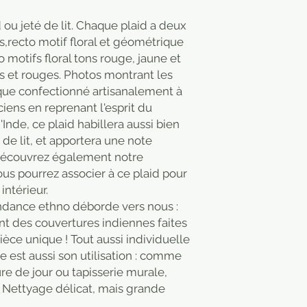
purchaser.
d ou jeté de lit. Chaque plaid a deux
ts,recto motif floral et géométrique
o motifs floral tons rouge, jaune et
s et rouges. Photos montrant les
ique confectionné artisanalement à
ciens en reprenant l'esprit du
nde, ce plaid habillera aussi bien
de lit, et apportera une note
 Découvrez également notre
us pourrez associer à ce plaid pour
intérieur.
endance ethno déborde vers nous :
nt des couvertures indiennes faites
ièce unique ! Tout aussi individuelle
 est aussi son utilisation : comme
ure de jour ou tapisserie murale,
e. Nettyage délicat, mais grande