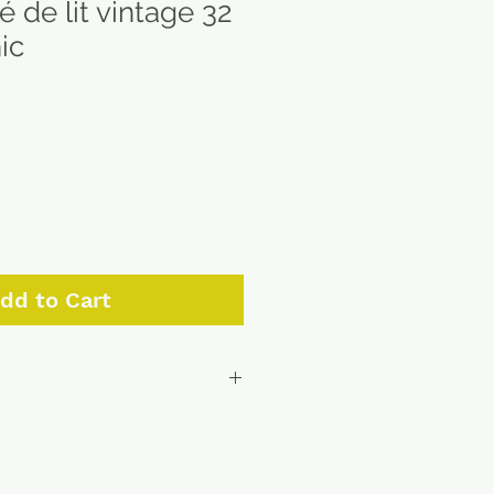
é de lit vintage 32
ic
dd to Cart
ursable ou échangeable avec
empaquetage à la charge de
 non refundable or exchangeable
packaging at the expense of the