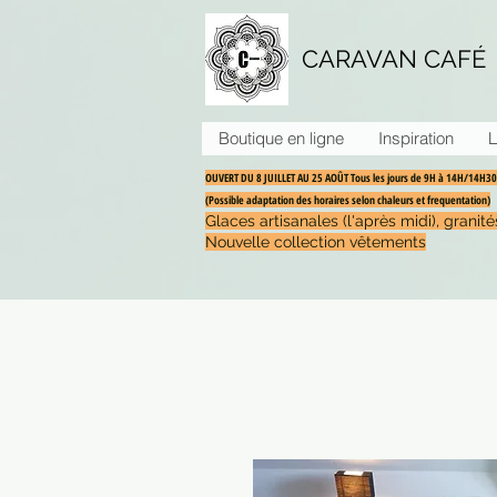
CARAVAN CAFÉ
Boutique en ligne
Inspiration
L
OUVERT DU 8 JUILLET AU 25 AOÛT Tous les jours de 9H à 14H/14H
(Possible adaptation des horaires selon chaleurs et frequentation)
Glaces artisanales (l'après midi), grani
Nouvelle collection vêtements