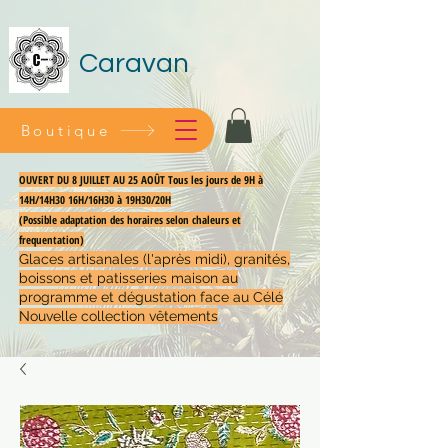
Caravan
Boutique
OUVERT DU 8 JUILLET AU 25 AOÛT Tous les jours de 9H à
14H/14H30 16H/16H30 à 19H30/20H
(Possible adaptation des horaires selon chaleurs et
frequentation)
Glaces artisanales (l'après midi), granités,
boissons et patisseries maison au
programme et dégustation face au Célé
Nouvelle collection vêtements