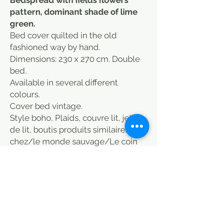
pattern, dominant shade of lime
green.
Bed cover quilted in the old
fashioned way by hand.
Dimensions: 230 x 270 cm. Double
bed.
Available in several different
colours.
Cover bed vintage.
Style boho, Plaids, couvre lit, jeté
de lit, boutis produits similaires
chez/le monde sauvage/Le coin
des voisins/La Maison Générale/St
Malo/Paris/boutique
Caravane/Connex/Sensitive/Paris
/En fil
d'indienne/Jamini/Heal's/Oranjad
e/Home/Bensimon