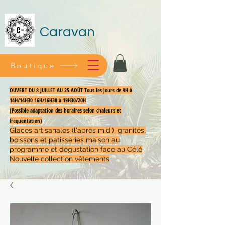
Caravan
Boutique
OUVERT DU 8 JUILLET AU 25 AOÛT Tous les jours de 9H à
14H/14H30 16H/16H30 à 19H30/20H
(Possible adaptation des horaires selon chaleurs et
frequentation)
Glaces artisanales (l'après midi), granités,
boissons et patisseries maison au
programme et dégustation face au Célé
Nouvelle collection vêtements