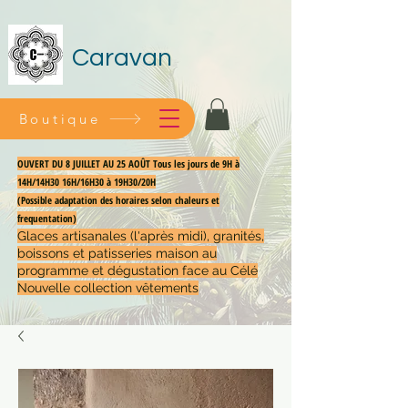
Caravan
Boutique
OUVERT DU 8 JUILLET AU 25 AOÛT Tous les jours de 9H à
14H/14H30 16H/16H30 à 19H30/20H
(Possible adaptation des horaires selon chaleurs et
frequentation)
Glaces artisanales (l'après midi), granités,
boissons et patisseries maison au
programme et dégustation face au Célé
Nouvelle collection vêtements