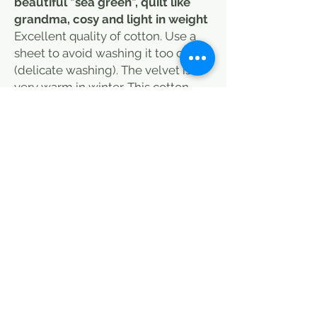
beautiful "sea green", quilt like
grandma, cosy and light in weight
Excellent quality of cotton. Use a
sheet to avoid washing it too often
(delicate washing). The velvet is
very warm in winter. This cotton
velvet quilt, made by us, will be a
must-have this winter! A colourful
"Iris" floral print, very decorative on
the velvet side, which can be
mixed with plain cushions or with
the same pattern. A discreet seam
in the middle (see photos). The
quilt is delivered with its microfiber
filling. Available in several colours,
we love this print which wakes up
our interiors! A dose of colour and
poetry!
Dimensions: 260 x 225/230 cm. We