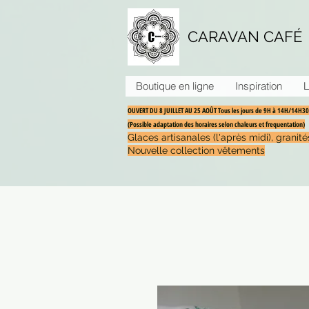
CARAVAN CAFÉ
Boutique en ligne
Inspiration
L
OUVERT DU 8 JUILLET AU 25 AOÛT Tous les jours de 9H à 14H/14H
(Possible adaptation des horaires selon chaleurs et frequentation)
Glaces artisanales (l'après midi), grani
Nouvelle collection vêtements