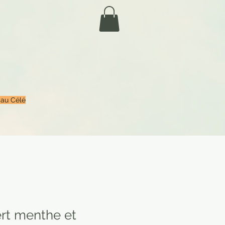
 au Célé
rt menthe et