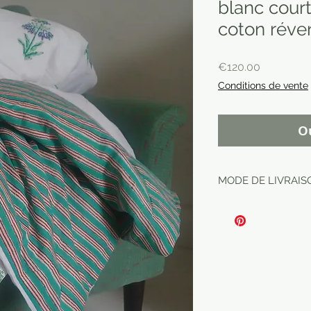
blanc cour
coton réver
Price
€120.00
Conditions de vente
O
MODE DE LIVRAISO