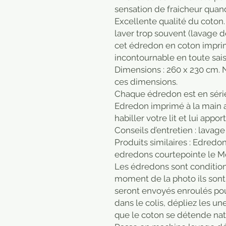
sensation de fraicheur quand 
Excellente qualité du coton.
laver trop souvent (lavage dé
cet édredon en coton imprim
incontournable en toute sais
Dimensions : 260 x 230 cm. 
ces dimensions.
Chaque édredon est en série
Edredon imprimé à la main a
habiller votre lit et lui appo
Conseils d’entretien : lavage
Produits similaires : Edredo
edredons courtepointe le 
Les édredons sont condition
moment de la photo ils sont 
seront envoyés enroulés pou
dans le colis, dépliez les un
que le coton se détende na