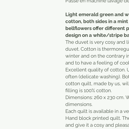
Passe en machine lavage dél
Light emerald green and whi
cotton, both sides in a min
bellflowers offer different 
design on a white/stripe 
The duvet is very cosy and l
duvet. Cotton is thermoregul
winter and on the contrary i
and to have a feeling of cool
Excellent quality of cotton. 
often (delicate washing). Bo
cotton quilt, made by us, wi
filling is 100% cotton.
Dimensions: 260 x 230 cm. W
dimensions.
Each quilt is available in a v
Hand block printed quilt. Th
and give it a cosy and pleasa