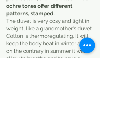
ochre tones offer different
patterns, stamped.
The duvet is very cosy and light in
weight, like a grandmother's duvet.
Cotton is thermoregulating. It will
keep the body heat in winter and
on the contrary in summer it will
allow to breathe and to have a
feeling of coolness when it is hot.
Excellent quality of cotton. Use a
sheet to avoid washing it too often
(delicate washing). Both light and
warm, this printed cotton quilt,
made by us, will be a must-have in
any season. The filling is 100%
cotton.
Dimensions: 260 x 230 cm. We are
the only ones to make these