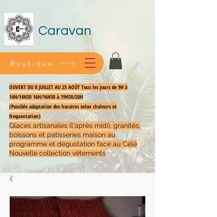
Caravan
Boutique
OUVERT DU 8 JUILLET AU 25 AOÛT Tous les jours de 9H à
14H/14H30 16H/16H30 à 19H30/20H
(Possible adaptation des horaires selon chaleurs et
frequentation)
Glaces artisanales (l'après midi), granités,
boissons et patisseries maison au
programme et dégustation face au Célé
Nouvelle collection vêtements