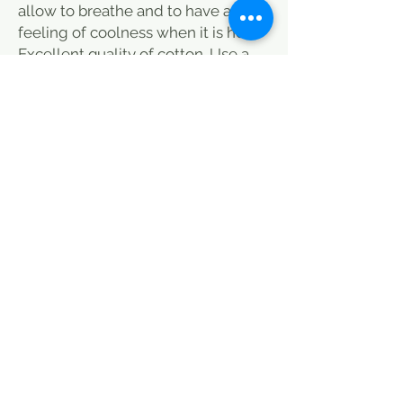
allow to breathe and to have a
feeling of coolness when it is hot.
Excellent quality of cotton. Use a
sheet to avoid washing it too often
(delicate washing). Both light and
warm, this printed cotton quilt,
made by us, will be a must-have in
any season. The filling is 100%
cotton.
Dimensions: 250 x 210 cm. We are
the only ones to make these
dimensions.
Each quilt is available in a very
limited edition.
Hand block printed quilt. The ideal
quilt to dress up your bed and give
it a cosy and pleasant look.
Care instructions: wash cold.
Similar products : Caravane Paris