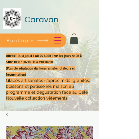
Caravan
Boutique
OUVERT DU 8 JUILLET AU 25 AOÛT Tous les jours de 9H à
14H/14H30 16H/16H30 à 19H30/20H
(Possible adaptation des horaires selon chaleurs et
frequentation)
Glaces artisanales (l'après midi), granités,
boissons et patisseries maison au
programme et dégustation face au Célé
Nouvelle collection vêtements