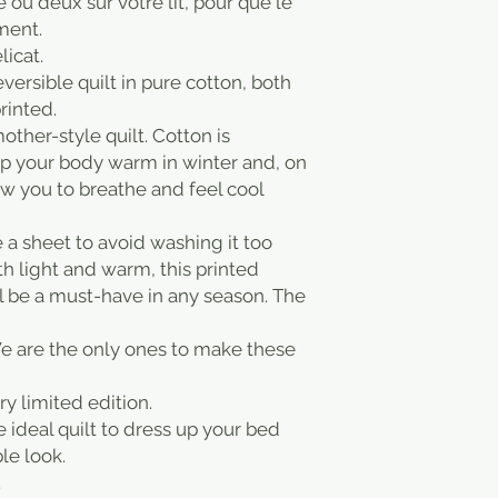
e ou deux sur votre lit, pour que le
ment.
icat.
reversible quilt in pure cotton, both
rinted.
other-style quilt. Cotton is
ep your body warm in winter and, on
ow you to breathe and feel cool
e a sheet to avoid washing it too
th light and warm, this printed
ll be a must-have in any season. The
e are the only ones to make these
ery limited edition.
e ideal quilt to dress up your bed
le look.
.