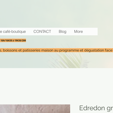
e café-boutique
CONTACT
Blog
More
30 16H/16H30 à 19H30/20H
tés, boissons et patisseries maison au programme et dégustation face
Edredon gr