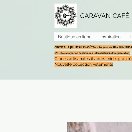
CARAVAN CAFÉ
Boutique en ligne
Inspiration
L
OUVERT DU 8 JUILLET AU 25 AOÛT Tous les jours de 9H à 14H/14H
(Possible adaptation des horaires selon chaleurs et frequentation)
Glaces artisanales (l'après midi), grani
Nouvelle collection vêtements