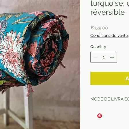
turquoise,
réversible
Price
€139.00
Conditions de vente
Quantity
*
A
MODE DE LIVRAISO