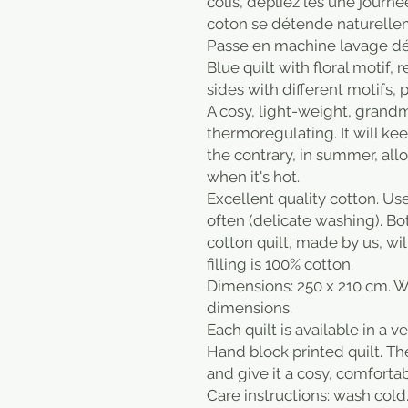
colis, dépliez les une journé
coton se détende naturelle
Passe en machine lavage dél
Blue quilt with floral motif, 
sides with different motifs, p
A cosy, light-weight, grandm
thermoregulating. It will ke
the contrary, in summer, all
when it's hot.
Excellent quality cotton. Us
often (delicate washing). Bo
cotton quilt, made by us, wi
filling is 100% cotton.
Dimensions: 250 x 210 cm. W
dimensions.
Each quilt is available in a v
Hand block printed quilt. Th
and give it a cosy, comfortab
Care instructions: wash cold