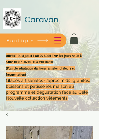
Caravan
Boutique
OUVERT DU 8 JUILLET AU 25 AOÛT Tous les jours de 9H à
14H/14H30 16H/16H30 à 19H30/20H
(Possible adaptation des horaires selon chaleurs et
frequentation)
Glaces artisanales (l'après midi), granités,
boissons et patisseries maison au
programme et dégustation face au Célé
Nouvelle collection vêtements