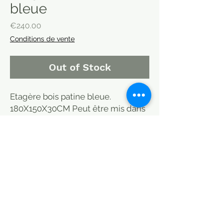
bleue
Price
€240.00
Conditions de vente
Out of Stock
Etagère bois patine bleue.
180X150X30CM Peut être mis dans
une salle à manger ou cuisine idéal
rangement vaisselle, chambre ou
bibliothèque.. Meuble indien.
Livrable sur Paris, Bordeaux,
Arcachon, Toulon, Aix en Provence,
Montpellier, Albi et Aveyron. 50 à 80
euros. Partout en France sur devis.
MODE DE LIVRAISON / CHOISIR