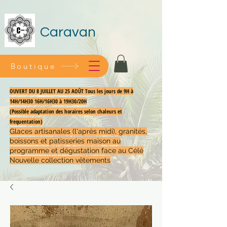
Caravan
Boutique
OUVERT DU 8 JUILLET AU 25 AOÛT Tous les jours de 9H à
14H/14H30 16H/16H30 à 19H30/20H
(Possible adaptation des horaires selon chaleurs et
frequentation)
Glaces artisanales (l'après midi), granités,
boissons et patisseries maison au
programme et dégustation face au Célé
Nouvelle collection vêtements