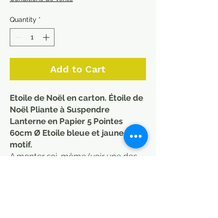
Quantity
*
Add to Cart
Etoile de Noël en carton. Étoile de
Noël Pliante à Suspendre
Lanterne en Papier 5 Pointes
60cm Ø Etoile bleue et jaune à
motif.
A monter soi-même (voir une des
étoiles montés en dernière image)
Décoration de Noël originale et très
colorée.
Dimensions : Déployée 55/65 cm
Disponible en plusieurs couleurs.