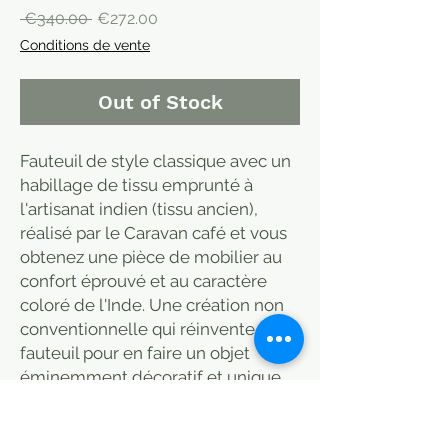
Regular
Sale
 €340.00 
€272.00
Price
Price
Conditions de vente
Out of Stock
Fauteuil de style classique avec un
habillage de tissu emprunté à
l'artisanat indien (tissu ancien),
réalisé par le Caravan café et vous
obtenez une pièce de mobilier au
confort éprouvé et au caractère
coloré de l'Inde. Une création non
conventionnelle qui réinvente le
fauteuil pour en faire un objet
éminemment décoratif et unique
pour créer une atmosphère de
dépaysement. Belle matière.