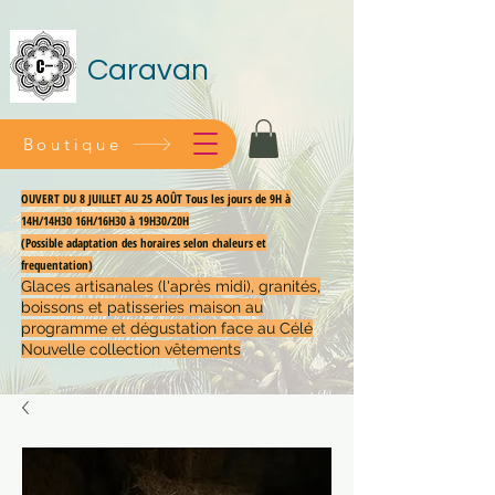
Caravan
Boutique
OUVERT DU 8 JUILLET AU 25 AOÛT Tous les jours de 9H à
14H/14H30 16H/16H30 à 19H30/20H
(Possible adaptation des horaires selon chaleurs et
frequentation)
Glaces artisanales (l'après midi), granités,
boissons et patisseries maison au
programme et dégustation face au Célé
Nouvelle collection vêtements