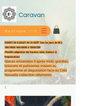
Caravan
Boutique
OUVERT DU 8 JUILLET AU 25 AOÛT Tous les jours de 9H à
14H/14H30 16H/16H30 à 19H30/20H
(Possible adaptation des horaires selon chaleurs et
frequentation)
Glaces artisanales (l'après midi), granités,
boissons et patisseries maison au
programme et dégustation face au Célé
Nouvelle collection vêtements