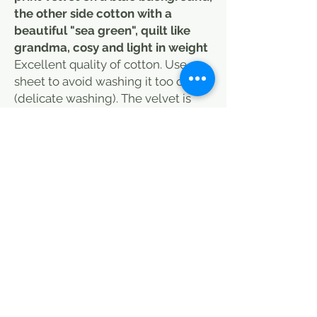
the other side cotton with a
beautiful "sea green", quilt like
grandma, cosy and light in weight
Excellent quality of cotton. Use a
sheet to avoid washing it too often
(delicate washing). The velvet is
very warm in winter. This cotton
velvet quilt, made by us, will be a
must-have this winter! A colourful
"Iris" floral print, very decorative on
the velvet side, which can be
mixed with plain cushions or with
the same pattern. A discreet seam
in the middle (see photos). The
quilt is delivered with its microfiber
filling. Available in several colours,
we love this print which wakes up
our interiors! A dose of colour and