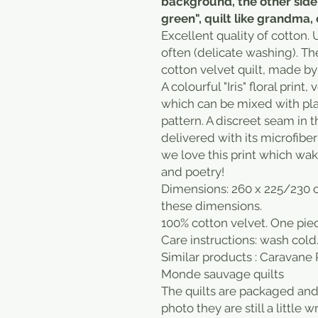
background, the other side 
green", quilt like grandma, 
Excellent quality of cotton. 
often (delicate washing). The
cotton velvet quilt, made by 
A colourful "Iris" floral print
which can be mixed with pla
pattern. A discreet seam in t
delivered with its microfiber 
we love this print which wake
and poetry!
Dimensions: 260 x 225/230 
these dimensions.
100% cotton velvet. One pie
Care instructions: wash cold
Similar products : Caravane P
Monde sauvage quilts
The quilts are packaged and 
photo they are still a little 