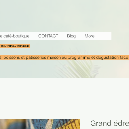
e café-boutique
CONTACT
Blog
More
30 16H/16H30 à 19H30/20H
tés, boissons et patisseries maison au programme et dégustation face
Grand édre