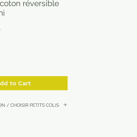
coton réversible
ni
Sale
0
Price
dd to Cart
N / CHOISIR PETITS COLIS