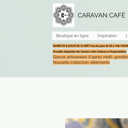
CARAVAN CAFÉ
Boutique en ligne
Inspiration
L
OUVERT DU 8 JUILLET AU 25 AOÛT Tous les jours de 9H à 14H/14H
(Possible adaptation des horaires selon chaleurs et frequentation)
Glaces artisanales (l'après midi), grani
Nouvelle collection vêtements