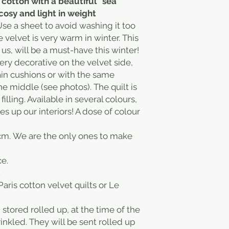
cotton with a beautiful "sea
cosy and light in weight
Use a sheet to avoid washing it too
 velvet is very warm in winter. This
us, will be a must-have this winter!
, very decorative on the velvet side,
in cushions or with the same
he middle (see photos). The quilt is
filling. Available in several colours,
s up our interiors! A dose of colour
cm. We are the only ones to make
ce.
.
aris cotton velvet quilts or Le
stored rolled up, at the time of the
wrinkled. They will be sent rolled up