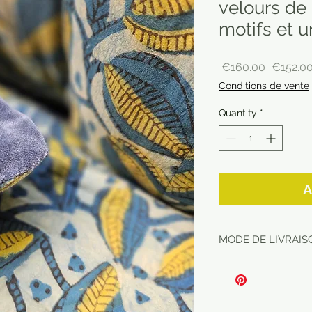
velours de 
motifs et u
Regular
 €160.00 
€152.0
Price
Conditions de vente
Quantity
*
A
MODE DE LIVRAISO