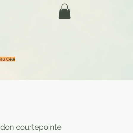
 au Célé
don courtepointe