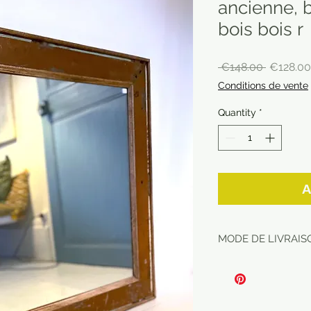
ancienne, b
bois bois r
Regular
 €148.00 
€128.00
Price
Conditions de vente
Quantity
*
A
MODE DE LIVRAISO