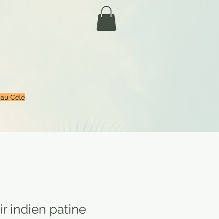
 au Célé
r indien patine