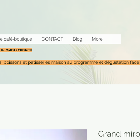
e café-boutique
CONTACT
Blog
More
30 16H/16H30 à 19H30/20H
tés, boissons et patisseries maison au programme et dégustation face
Grand miroi