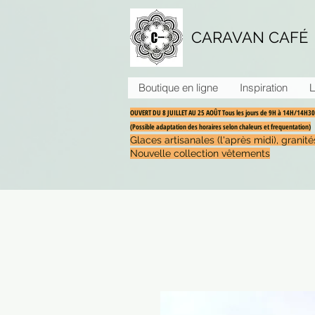
CARAVAN CAFÉ
Boutique en ligne
Inspiration
L
OUVERT DU 8 JUILLET AU 25 AOÛT Tous les jours de 9H à 14H/14H
(Possible adaptation des horaires selon chaleurs et frequentation)
Glaces artisanales (l'après midi), grani
Nouvelle collection vêtements