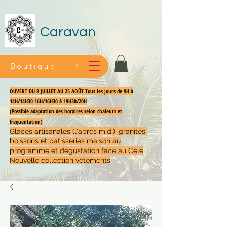
Caravan
Boutique
OUVERT DU 8 JUILLET AU 25 AOÛT Tous les jours de 9H à
14H/14H30 16H/16H30 à 19H30/20H
(Possible adaptation des horaires selon chaleurs et
frequentation)
Glaces artisanales (l'après midi), granités,
boissons et patisseries maison au
programme et dégustation face au Célé
Nouvelle collection vêtements