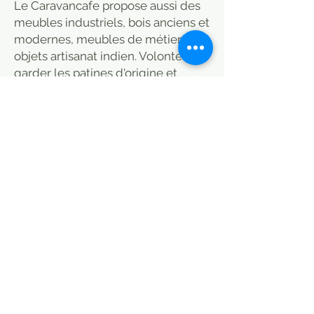
Le Caravancafe propose aussi des
meubles industriels, bois anciens et
modernes, meubles de métier,
objets artisanat indien. Volonté de
garder les patines d'origine et
selection de meubles pas
forcément typés. prix livraison
pouvant varier, merci de nous
contacter.
Années 50/indus/
Old patina wood
mirror, different sizes and shape.
Livraison 100 euros
Taille
195 cm H x 131 cm L x 4 cm P
MODE DE LIVRAISON / CHOISIR
PETITS COLIS