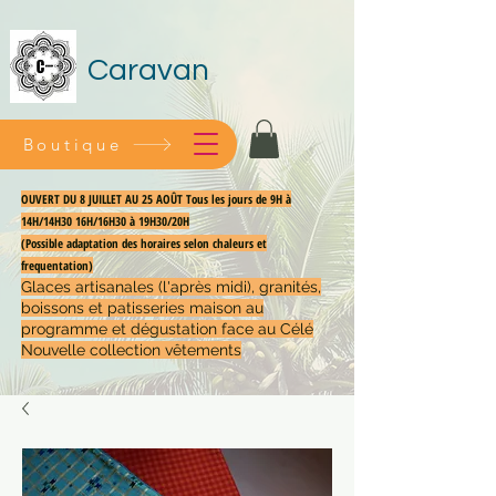
Caravan
Boutique
OUVERT DU 8 JUILLET AU 25 AOÛT Tous les jours de 9H à
14H/14H30 16H/16H30 à 19H30/20H
(Possible adaptation des horaires selon chaleurs et
frequentation)
Glaces artisanales (l'après midi), granités,
boissons et patisseries maison au
programme et dégustation face au Célé
Nouvelle collection vêtements