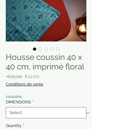
Housse coussin 40 x
40 cm, imprimé floral
Regular
Sale
 €15.00 
€12.00
Price
Price
Conditions de vente
coussins
DIMENSIONS
*
Quantity
*