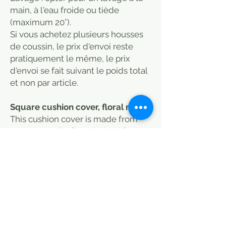
main, à l'eau froide ou tiède
(maximum 20°).
Si vous achetez plusieurs housses
de coussin, le prix d'envoi reste
pratiquement le même, le prix
d'envoi se fait suivant le poids total
et non par article.
Square cushion cover, floral motif
This cushion cover is made from
rayon, a textile fibre derived from
viscose, manufactured from natural
fibres (wood cellulose).
Also known as "artificial silk", it is a
quality alternative to silk. It is silky,
luminous and light.
It's a very fluid, ultra-soft fibre.
Cotton back, hidden back zip.