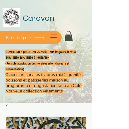
Caravan
Boutique
OUVERT DU 8 JUILLET AU 25 AOÛT Tous les jours de 9H à
14H/14H30 16H/16H30 à 19H30/20H
(Possible adaptation des horaires selon chaleurs et
frequentation)
Glaces artisanales (l'après midi), granités,
boissons et patisseries maison au
programme et dégustation face au Célé
Nouvelle collection vêtements