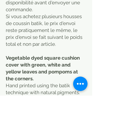
disponibilité avant d'envoyer une
commande.
Si vous achetez plusieurs housses
de coussin batik, le prix d'envoi
reste pratiquement le même, le
prix d'envoi se fait suivant le poids
total et non par article.
Vegetable dyed square cushion
cover with green, white and
yellow leaves and pompoms at
the corners.
Hand printed using the batik
technique with natural pigments.
The cushions are decorated with a
set of pompoms for a more exotic
touch.
The cushions measure 40 x 40 cm
and can be machine washed at a